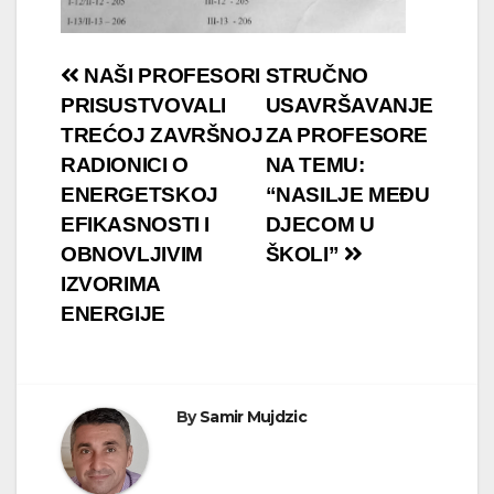
Navigacija
NAŠI PROFESORI
STRUČNO
PRISUSTVOVALI
USAVRŠAVANJE
članaka
TREĆOJ ZAVRŠNOJ
ZA PROFESORE
RADIONICI O
NA TEMU:
ENERGETSKOJ
“NASILJE MEĐU
EFIKASNOSTI I
DJECOM U
OBNOVLJIVIM
ŠKOLI”
IZVORIMA
ENERGIJE
By
Samir Mujdzic