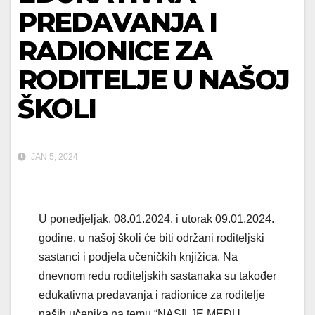
PREDAVANJA I
RADIONICE ZA
RODITELJE U NAŠOJ
ŠKOLI
JAN 5, 2024
U ponedjeljak, 08.01.2024. i utorak 09.01.2024.
godine, u našoj školi će biti održani roditeljski
sastanci i podjela učeničkih knjižica. Na
dnevnom redu roditeljskih sastanaka su također
edukativna predavanja i radionice za roditelje
naših učenika na temu “NASILJE MEĐU