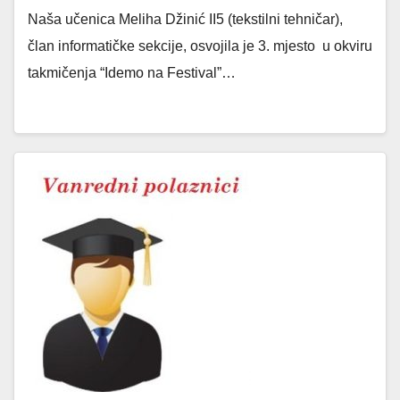
Naša učenica Meliha Džinić II5 (tekstilni tehničar),
član informatičke sekcije, osvojila je 3. mjesto u okviru
takmičenja “Idemo na Festival”…