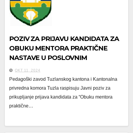
POZIV ZA PRIJAVU KANDIDATA ZA
OBUKU MENTORA PRAKTIČNE
NASTAVE U POSLOVNIM
SUBJEKTIMA
OKT 11, 2024
Pedagoški zavod Tuzlanskog kantona i Kantonalna
privredna komora Tuzla raspisuju Javni poziv za
prikupljanje prijava kandidata za “Obuku mentora
praktične…