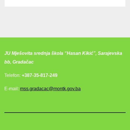
JU Mješovita srednja škola “Hasan Kikić”, Sarajevska
bb, Gradačac
Telefon:
+387-35-817-249
E-mail:
mss.gradacac@montk.gov.ba