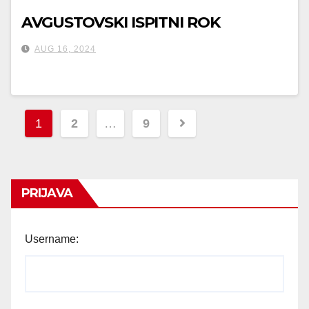
AVGUSTOVSKI ISPITNI ROK
AUG 16, 2024
Posts
1
2
…
9
pagination
PRIJAVA
Username: