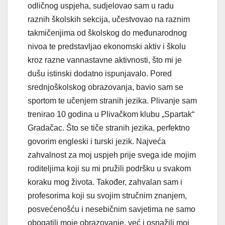
odličnog uspjeha, sudjelovao sam u radu
raznih školskih sekcija, učestvovao na raznim
takmičenjima od školskog do međunarodnog
nivoa te predstavljao ekonomski aktiv i školu
kroz razne vannastavne aktivnosti, što mi je
dušu istinski dodatno ispunjavalo. Pored
srednjoškolskog obrazovanja, bavio sam se
sportom te učenjem stranih jezika. Plivanje sam
trenirao 10 godina u Plivačkom klubu „Spartak“
Gradačac. Što se tiče stranih jezika, perfektno
govorim engleski i turski jezik. Najveća
zahvalnost za moj uspjeh prije svega ide mojim
roditeljima koji su mi pružili podršku u svakom
koraku mog života. Također, zahvalan sam i
profesorima koji su svojim stručnim znanjem,
posvećenošću i nesebičnim savjetima ne samo
obogatili moje obrazovanje, već i osnažili moj