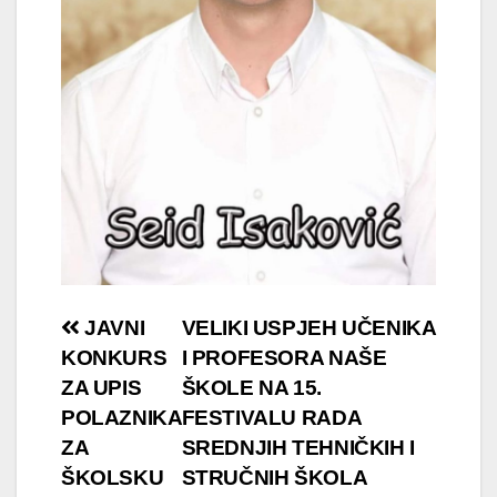
Navigacija
JAVNI
VELIKI USPJEH UČENIKA
KONKURS
I PROFESORA NAŠE
članaka
ZA UPIS
ŠKOLE NA 15.
POLAZNIKA
FESTIVALU RADA
ZA
SREDNJIH TEHNIČKIH I
ŠKOLSKU
STRUČNIH ŠKOLA