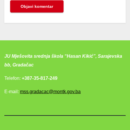
JU Mješovita srednja škola “Hasan Kikić”, Sarajevska
bb, Gradačac
Telefon:
+387-35-817-249
E-mail:
mss.gradacac@montk.gov.ba