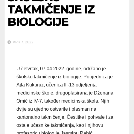
TAKMIČENJE IZ
BIOLOGIJE
APR 7, 2022
U četvrtak, 07.04.2022. godine, održano je
školsko takmičenje iz biologije. Pobjednica je
Ajla Kukuruz, učenica III-13 odjeljenja
medicinske škole, drugoplasirana je Dženana
Omić iz IV-7, također medicinska škola. Njih
dvije su ujedno ostvarile i plasman na
kantonalno takmičenje. Čestitke i pohvale i za
ostale učesnike takmičenja, kao i njihovu
profesoricu biologije Jasminu Rabić.