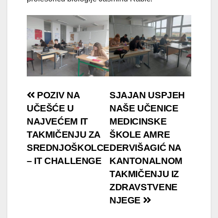
Navigacija
POZIV NA
SJAJAN USPJEH
UČEŠĆE U
NAŠE UČENICE
članaka
NAJVEĆEM IT
MEDICINSKE
TAKMIČENJU ZA
ŠKOLE AMRE
SREDNJOŠKOLCE
DERVIŠAGIĆ NA
– IT CHALLENGE
KANTONALNOM
TAKMIČENJU IZ
ZDRAVSTVENE
NJEGE