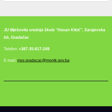
JU Mješovita srednja škola “Hasan Kikić”, Sarajevska
bb, Gradačac
Telefon:
+387-35-817-249
E-mail:
mss.gradacac@montk.gov.ba