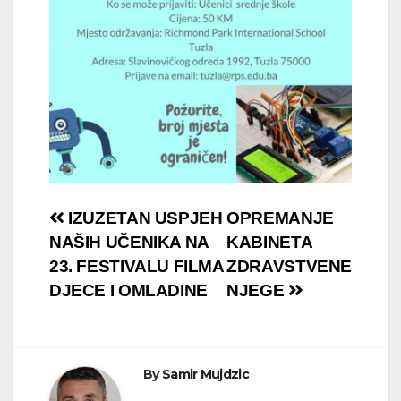
Navigacija
IZUZETAN USPJEH
OPREMANJE
NAŠIH UČENIKA NA
KABINETA
članaka
23. FESTIVALU FILMA
ZDRAVSTVENE
DJECE I OMLADINE
NJEGE
By
Samir Mujdzic