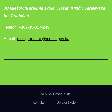
JU Mješovita srednja škola “Hasan Kikić”, Sarajevska
bb, Gradačac
Telefon:
+387-35-817-249
E-mail:
mss.gradacac@montk.gov.ba
© MSS Hasan Kikic
Kontakt
Uprava škole